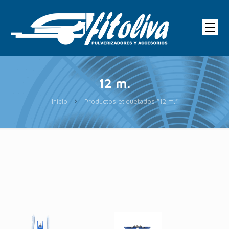
12 m.
Inicio
Productos etiquetados “12 m.”