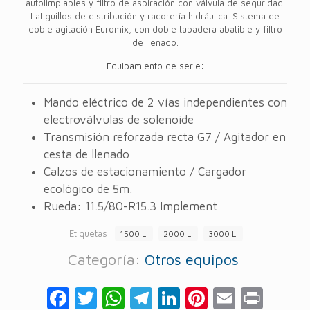
autolimpiables y filtro de aspiración con válvula de seguridad.
Latiguillos de distribución y racorería hidráulica. Sistema de
doble agitación Euromix, con doble tapadera abatible y filtro
de llenado.
Equipamiento de serie:
Mando eléctrico de 2 vías independientes con
electroválvulas de solenoide
Transmisión reforzada recta G7 / Agitador en
cesta de llenado
Calzos de estacionamiento / Cargador
ecológico de 5m.
Rueda: 11.5/80-R15.3 Implement
Etiquetas:
1500 L.
2000 L.
3000 L.
Categoría:
Otros equipos
Facebook
Twitter
WhatsApp
Telegram
LinkedIn
Pinterest
Email
Prin