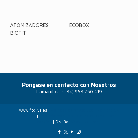
ATOMIZADORES
ECOBOX
BIOFIT
Póngase en contacto con Nosotros
Llamando al
(+34) 953 750 419
www.fitoliva.es |
Políticas de privacidad
|
Politicas de
cookies
|
Más información sobre las cookies
|
Panel
cookies
| Diseño:
Veovirtual.com
;)