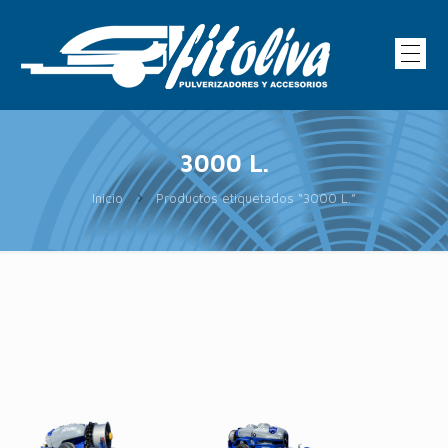
3000 L.
Inicio
Productos etiquetados “3000 L.”