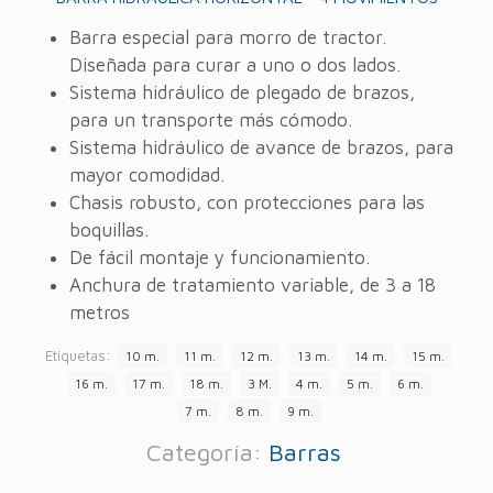
Barra especial para morro de tractor.
Diseñada para curar a uno o dos lados.
Sistema hidráulico de plegado de brazos,
para un transporte más cómodo.
Sistema hidráulico de avance de brazos, para
mayor comodidad.
Chasis robusto, con protecciones para las
boquillas.
De fácil montaje y funcionamiento.
Anchura de tratamiento variable, de 3 a 18
metros
Etiquetas:
10 m.
11 m.
12 m.
13 m.
14 m.
15 m.
16 m.
17 m.
18 m.
3 M.
4 m.
5 m.
6 m.
7 m.
8 m.
9 m.
Categoría:
Barras