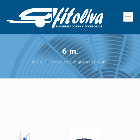
6 m.
Inicio
Productos etiquetados “6 m.”