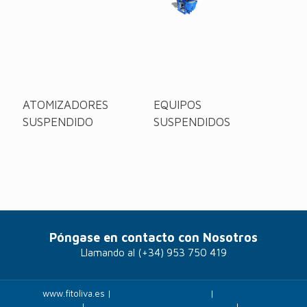
ATOMIZADORES
EQUIPOS
SUSPENDIDO
SUSPENDIDOS
Póngase en contacto con Nosotros
Llamando al
(+34) 953 750 419
www.fitoliva.es |
Políticas de privacidad
|
Politicas de
cookies
|
Más información sobre las cookies
|
Panel