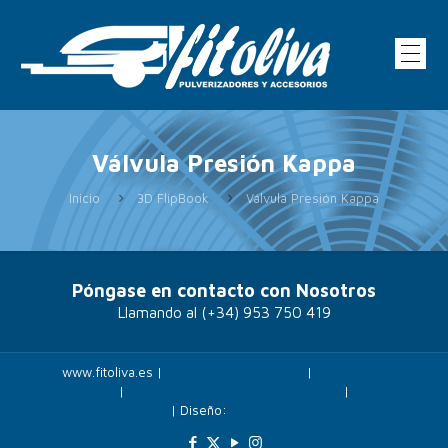
Válvula Presión Kappa
Inicio
3D FlipBook
Válvula Presión Kappa
Póngase en contacto con Nosotros
Llamando al
(+34) 953 750 419
www.fitoliva.es |
Políticas de privacidad
|
Politicas de
cookies
|
Más información sobre las cookies
|
Panel
cookies
| Diseño:
Veovirtual.com
;)