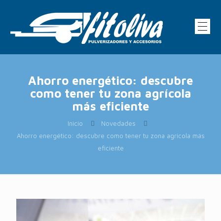
Ahorro energético: descubre
como tener tu zona agrícola
más eficiente
Inicio
Novedades
Ahorro energético: descubre como tener tu zona agrícola más
eficiente