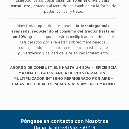
plantaciones se desarrollan,
tanto en el olivar, viña,
frutal, etc.,
estando al tanto de los cambios en la forma de
podar, cultivar y tratar.
Nuestros grupos de aire poseen
la tecnología más
avanzada
,
reduciendo el consumo del tractor hasta en
un 30%,
gracias a que nuestros multiplicadores de aceite
refrigerados por aire están sobredimensionados,
consiguiendo así la máxima eficiencia, distancia de
pulverización y calidad del aire en cada tratamiento.
AHORRO DE COMBUSTIBLE HASTA UN 30% – EFICIENCIA
MÁXIMA DE LA DISTANCIA DE PULVERIZACIÓN –
MULTIPLICADOR INTERNO REFRIGERADO POR AIRE –
PALAS HELICOIDALES PARA UN RENDIMIENTO MÁXIMO
Póngase en contacto con Nosotros
Llamando al
(+34) 953 750 419