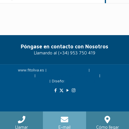
Póngase en contacto con Nosotros
Llamando al
(+34) 953 750 419
www.fitoliva.es |
Políticas de privacidad
|
Politicas de
cookies
|
Más información sobre las cookies
|
Panel
cookies
| Diseño:
Veovirtual.com
;)
Llamar
E-mail
Cómo llegar