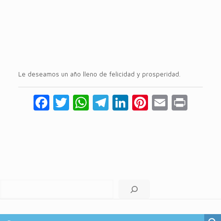
Le deseamos un año lleno de felicidad y prosperidad.
Facebook
Twitter
WhatsApp
Telegram
LinkedIn
Pinterest
Email
Prin
Buscar