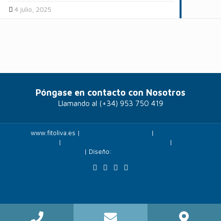
4 julio, 2025
Póngase en contacto con Nosotros
Llamando al
(+34) 953 750 419
www.fitoliva.es |
Políticas de privacidad
|
Politicas de
cookies
|
Más información sobre las cookies
|
Panel
cookies
| Diseño:
Veovirtual.com
;)