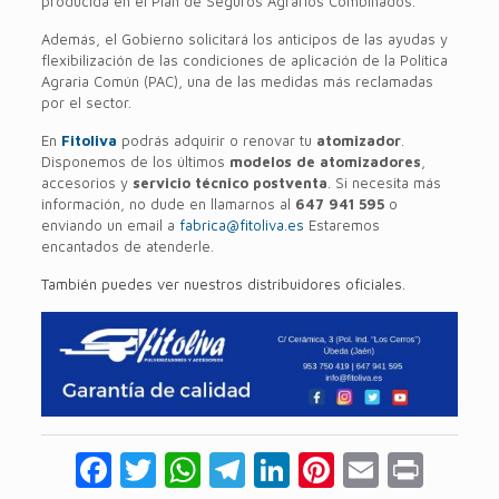
producida en el Plan de Seguros Agrarios Combinados.
Además, el Gobierno solicitará los anticipos de las ayudas y
flexibilización de las condiciones de aplicación de la Política
Agraria Común (PAC), una de las medidas más reclamadas
por el sector.
En
Fitoliva
podrás adquirir o renovar tu
atomizador
.
Disponemos de los últimos
modelos de atomizadores
,
accesorios y
servicio técnico postventa
. Si necesita más
información, no dude en llamarnos al
647 941 595
o
enviando un email a
fabrica@fitoliva.es
Estaremos
encantados de atenderle.
También puedes ver nuestros distribuidores oficiales.
Facebook
Twitter
WhatsApp
Telegram
LinkedIn
Pinterest
Email
Prin