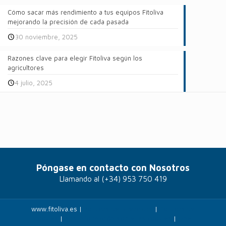
Cómo sacar más rendimiento a tus equipos Fitoliva
mejorando la precisión de cada pasada
30 noviembre, 2025
Razones clave para elegir Fitoliva según los
agricultores
4 julio, 2025
Póngase en contacto con Nosotros
Llamando al
(+34) 953 750 419
www.fitoliva.es |
Políticas de privacidad
|
Politicas de
cookies
|
Más información sobre las cookies
|
Panel