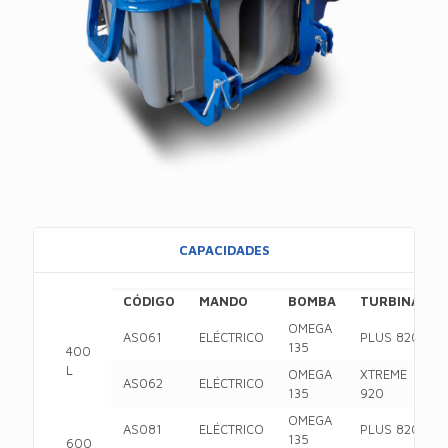
CAPACIDADES
CÓDIGO
MANDO
BOMBA
TURBINA
OMEGA
AS061
ELÉCTRICO
PLUS 820
135
400
L
OMEGA
XTREME
AS062
ELÉCTRICO
135
920
OMEGA
AS081
ELÉCTRICO
PLUS 820
135
600