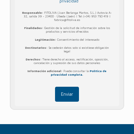
privacidad
Responsable:
FITOLIVA (Juan Berlanga Martos, S.L.) Autovía A-
32, salida 39 - 23400 · Úbeda (Jaén) | Tel:(+34) 953 750 419 |
fabrica@fitoliva.es
Finalidades:
Gestión de la solicitud de información sobre los
productos y servicios ofrecidos
Legitimación:
Consentimiento del interesado
Destinatarios:
Se cederán datos solo si existiese obligación
legal
Derechos:
Tiene derecho al acceso, rectificación, oposición,
cancelación y supresión de sus datos personales
Información adicional:
Puede consultar la
Política de
privacidad completa.