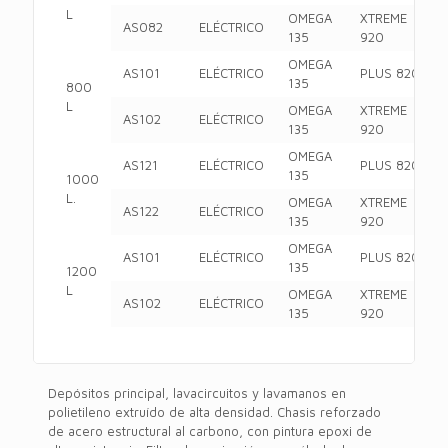
L
OMEGA
XTREME
AS082
ELÉCTRICO
135
920
OMEGA
AS101
ELÉCTRICO
PLUS 820
135
800
L
OMEGA
XTREME
AS102
ELÉCTRICO
135
920
OMEGA
AS121
ELÉCTRICO
PLUS 820
135
1000
L.
OMEGA
XTREME
AS122
ELÉCTRICO
135
920
OMEGA
AS101
ELÉCTRICO
PLUS 820
135
1200
L
OMEGA
XTREME
AS102
ELÉCTRICO
135
920
Depósitos principal, lavacircuitos y lavamanos en
polietileno extruído de alta densidad. Chasis reforzado
de acero estructural al carbono, con pintura epoxi de