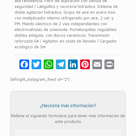
alta resistencia. Filtro de aspiración con válvula de
seguridad / Latiguillos y racorería hidráulica. Sistema de
doble agitación hidráulica. Grupo de aire en acero inox.
con multiplicador interno refrigerado por aire, 2 vel. y
PM. Mando eléctrico de 2 vías independientes con
electroválvulas de solenoide. Portaboquillas regulables
dobles antigota, con discos cerámicos. Transmisión
reforzada G4 / Agitador en cesta de llenado / Cargador
ecológico de 5m
Facebook
Twitter
WhatsApp
Telegram
LinkedIn
Pinterest
Email
Prin
[elfsight_instagram_feed id="2"]
¿Necesita más información?
Rellene el siguiente formulario para tener más información de
este producto