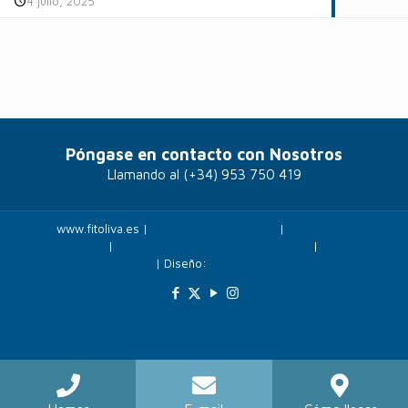
4 julio, 2025
Póngase en contacto con Nosotros
Llamando al
(+34) 953 750 419
www.fitoliva.es |
Políticas de privacidad
|
Politicas de
cookies
|
Más información sobre las cookies
|
Panel
cookies
| Diseño:
Veovirtual.com
;)