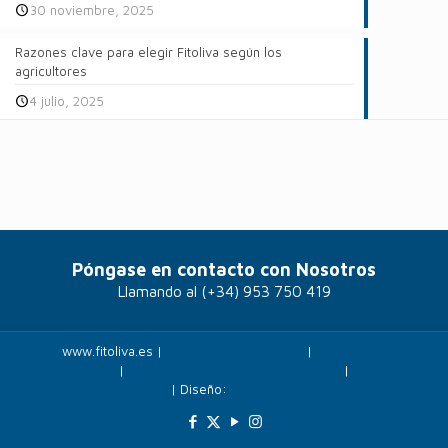
30 noviembre, 2025
Razones clave para elegir Fitoliva según los
agricultores
4 julio, 2025
Póngase en contacto con Nosotros
Llamando al
(+34) 953 750 419
www.fitoliva.es |
Políticas de privacidad
|
Politicas de
cookies
|
Más información sobre las cookies
|
Panel
cookies
| Diseño:
Veovirtual.com
;)