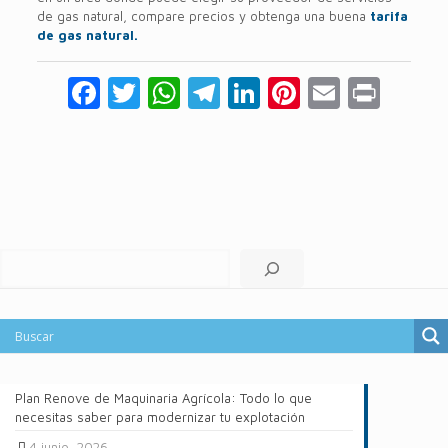
de gas natural, compare precios y obtenga una buena
tarifa
de gas natural.
Facebook
Twitter
WhatsApp
Telegram
LinkedIn
Pinterest
Email
Prin
Buscar
Plan Renove de Maquinaria Agrícola: Todo lo que
necesitas saber para modernizar tu explotación
4 junio, 2026