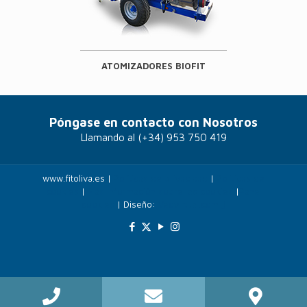
ATOMIZADORES BIOFIT
Póngase en contacto con Nosotros
Llamando al
(+34) 953 750 419
www.fitoliva.es |
Políticas de privacidad
|
Politicas de
cookies
|
Más información sobre las cookies
|
Panel
cookies
| Diseño:
Veovirtual.com
;)