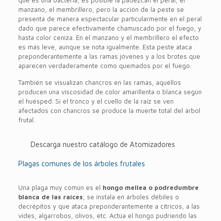
que es una bacteria, es posible la padezcan el peral, el
manzano, el membrillero, pero la acción de la peste se
presenta de manera espectacular particularmente en el peral
dado que parece efectivamente chamuscado por el fuego, y
hasta color ceniza. En el manzano y el membrillero el efecto
es más leve, aunque se nota igualmente. Esta peste ataca
preponderantemente a las ramas jóvenes y a los brotes que
aparecen verdaderamente como quemados por el fuego.
También se visualizan chancros en las ramas, aquéllos
producen una viscosidad de color amarillenta o blanca según
el huésped. Si el tronco y el cuello de la raíz se ven
afectados con chancros se produce la muerte total del árbol
frutal.
Descarga nuestro catálogo de Atomizadores
Plagas comunes de los árboles frutales
Una plaga muy común es el
hongo mellea o podredumbre
blanca de las raíces
, se instala en árboles débiles o
decrépitos y que ataca preponderantemente a cítricos, a las
vides, algarrobos, olivos, etc. Actúa el hongo pudriendo las