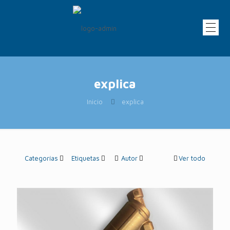
explica
Inicio
explica
Categorías
Etiquetas
Autor
Ver todo