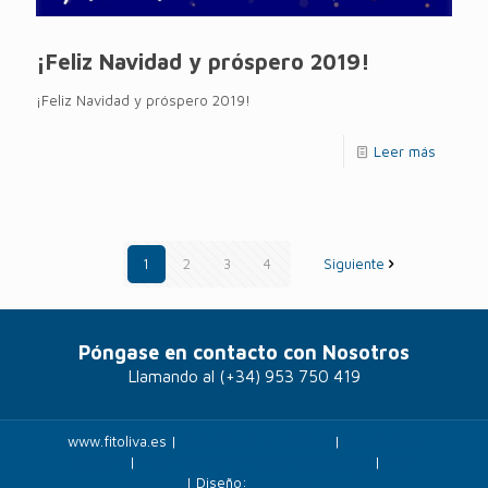
¡Feliz Navidad y próspero 2019!
¡Feliz Navidad y próspero 2019!
Leer más
1
2
3
4
Siguiente
Póngase en contacto con Nosotros
Llamando al
(+34) 953 750 419
www.fitoliva.es |
Políticas de privacidad
|
Politicas de
cookies
|
Más información sobre las cookies
|
Panel
cookies
| Diseño:
Veovirtual.com
;)