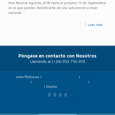
Plan Renove Agrícola 2018 hasta el próximo 15 de Septiembre
en el que puedes beneficiarte de una subvención a nivel
nacional
Leer más
Póngase en contacto con Nosotros
Llamando al
(+34) 953 750 419
www.fitoliva.es |
Políticas de privacidad
|
Politicas de
cookies
|
Más información sobre las cookies
|
Panel
cookies
| Diseño:
Veovirtual.com
;)