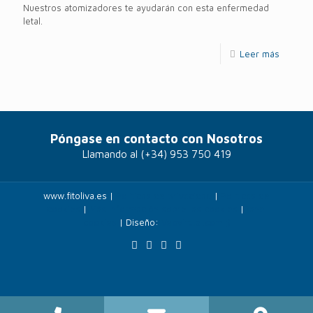
Nuestros atomizadores te ayudarán con esta enfermedad
letal.
Leer más
Póngase en contacto con Nosotros
Llamando al
(+34) 953 750 419
www.fitoliva.es |
Políticas de privacidad
|
Politicas de
cookies
|
Más información sobre las cookies
|
Panel
cookies
| Diseño:
Veovirtual.com
;)