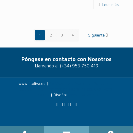
Leer más
1
2
3
4
Siguiente
Póngase en contacto con Nosotros
Llamando al
(+34) 953 750 419
www.fitoliva.es |
Políticas de privacidad
|
Politicas de
cookies
|
Más información sobre las cookies
|
Panel
cookies
| Diseño:
Veovirtual.com
;)