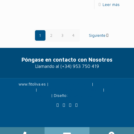
Leer más
1
2
3
4
Siguiente
Póngase en contacto con Nosotros
Llamando al
(+34) 953 750 419
www.fitoliva.es |
Políticas de privacidad
|
Politicas de
cookies
|
Más información sobre las cookies
|
Panel
cookies
| Diseño:
Veovirtual.com
;)