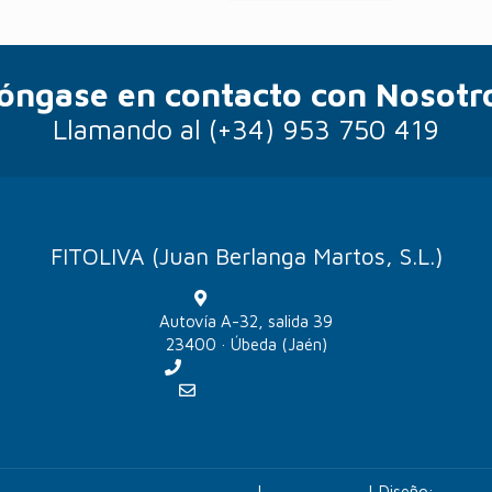
óngase en contacto con Nosotr
Llamando al
(+34) 953 750 419
FITOLIVA (Juan Berlanga Martos, S.L.)
Como llegar
Autovía A-32, salida 39
23400 · Úbeda (Jaén)
(+34) 953 750 419
info@fitoliva.es
|
Más información sobre las cookies
|
Panel cookies
| Diseño:
Veovir