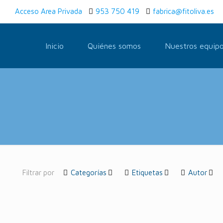
Acceso Area Privada
953 750 419
fabrica@fitoliva.es
Inicio
Quiénes somos
Nuestros equip
Filtrar por
Categorías
Etiquetas
Autor