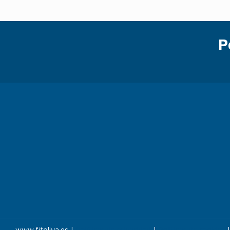
P
www.fitoliva.es |
Políticas de privacidad
|
Politicas de cookies