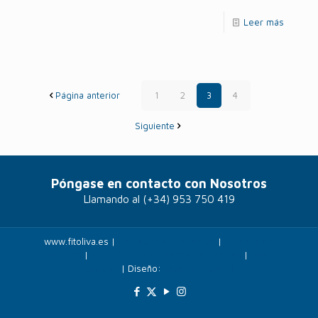
Leer más
Página anterior
1
2
3
4
Siguiente
Póngase en contacto con Nosotros
Llamando al
(+34) 953 750 419
www.fitoliva.es |
Políticas de privacidad
|
Politicas de
cookies
|
Más información sobre las cookies
|
Panel
cookies
| Diseño:
Veovirtual.com
;)