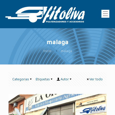
malaga
Inicio
malaga
Categorías
Etiquetas
Autor
Ver todo