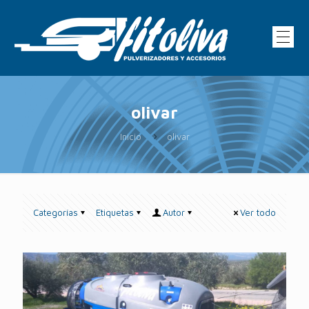
olivar
Inicio
olivar
Categorías
Etiquetas
Autor
Ver todo