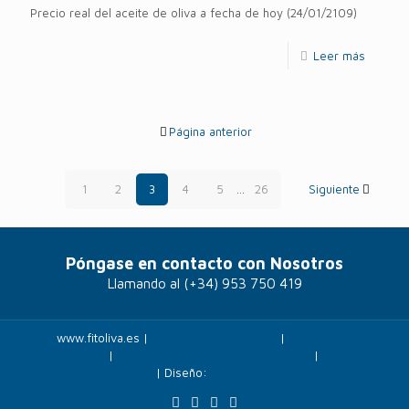
Precio real del aceite de oliva a fecha de hoy (24/01/2109)
Leer más
Página anterior
1
2
3
4
5
...
26
Siguiente
Póngase en contacto con Nosotros
Llamando al
(+34) 953 750 419
www.fitoliva.es |
Políticas de privacidad
|
Politicas de
cookies
|
Más información sobre las cookies
|
Panel
cookies
| Diseño:
Veovirtual.com
;)