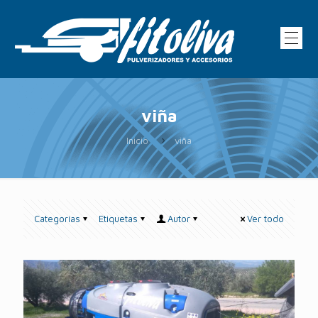
viña
Inicio
viña
Categorías
Etiquetas
Autor
Ver todo