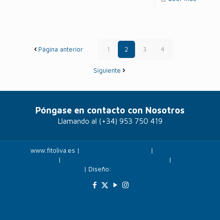
Página anterior
1
2
3
4
Siguiente
Póngase en contacto con Nosotros
Llamando al
(+34) 953 750 419
www.fitoliva.es |
Políticas de privacidad
|
Politicas de
cookies
|
Más información sobre las cookies
|
Panel
cookies
| Diseño:
Veovirtual.com
;)