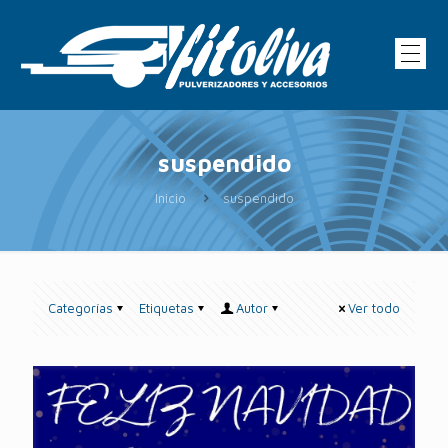
suspendido
Inicio
suspendido
Categorías
Etiquetas
Autor
Ver todo